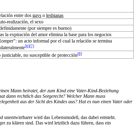
lación entre dos
gays
o
lesbianas
to-realización, el sexo
definidamente (por siempre es bueno)
as la expiración del amor elimina la base para los negocios
omper": un acto informal por el cual la relación se termina
[6]
[7]
ilateralmente
[8]
 justiciable, no susceptible de protección
, einen Mann heiratet, der zum Kind eine Vater-Kind-Beziehung
hat dann rechtlich das Sorgerecht? Welcher Mann muss
egenheit aus der Sicht des Kindes aus? Hat es nun einen Vater oder
d unentwirrbarer wird das Lebensmodell, das dabei entsteht.
er zu klären sind. Das wird letztlich dazu führen, dass ein