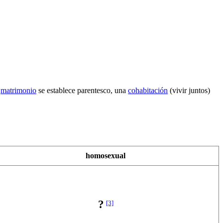
n
matrimonio
se establece parentesco, una
cohabitación
(vivir juntos)
homosexual
?
[3]