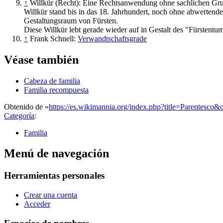
↑
Willkür (Recht): Eine Rechtsanwendung ohne sachlichen Gr
Willkür stand bis in das 18. Jahrhundert, noch ohne abwertend
Gestaltungsraum von Fürsten.
Diese Willkür lebt gerade wieder auf in Gestalt des "Fürstentu
↑
Frank Schnell:
Verwandtschaftsgrade
Véase también
Cabeza de familia
Familia recompuesta
Obtenido de «
https://es.wikimannia.org/index.php?title=Parentesco&
Categoría
:
Familia
Menú de navegación
Herramientas personales
Crear una cuenta
Acceder