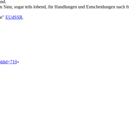
und.
en Sinn, sogar teils lobend, für Handlungen und Entscheidungen nach 
ms"
EUdSSR
.
oldid=710
»