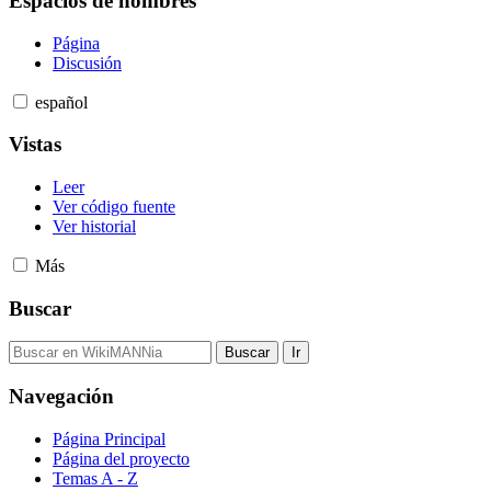
Espacios de nombres
Página
Discusión
español
Vistas
Leer
Ver código fuente
Ver historial
Más
Buscar
Navegación
Página Principal
Página del proyecto
Temas A - Z