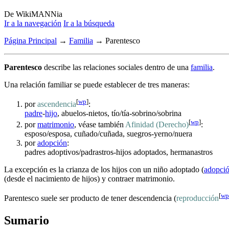
De WikiMANNia
Ir a la navegación
Ir a la búsqueda
Página Principal
→
Familia
→ Parentesco
Parentesco
describe las relaciones sociales dentro de una
familia
.
Una relación familiar se puede establecer de tres maneras:
[
wp
]
por
ascendencia
:
padre
-
hijo
, abuelos-nietos, tío/tía-sobrino/sobrina
[
wp
]
por
matrimonio
, véase también
Afinidad (Derecho)
:
esposo/esposa, cuñado/cuñada, suegros-yerno/nuera
por
adopción
:
padres adoptivos/padrastros-hijos adoptados, hermanastros
La excepción es la crianza de los hijos con un niño adoptado (
adopci
(desde el nacimiento de hijos) y contraer matrimonio.
[
wp
Parentesco suele ser producto de tener descendencia (
reproducción
Sumario