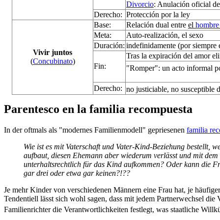
Divorcio
: Anulación oficial d
Derecho:
Protección por la ley
Base:
Relación dual entre
el
hombre
Meta:
Auto-realización, el sexo
Duración:
indefinidamente (por siempre 
Vivir juntos
Tras la expiración del amor el
(
Concubinato
)
Fin:
"Romper": un acto informal por
Derecho:
no justiciable, no susceptible 
Parentesco en la familia recompuesta
In der oftmals als "modernes Familienmodell" gepriesenen
familia re
Wie ist es mit Vaterschaft und Vater-Kind-Beziehung bestellt,
aufbaut, diesen Ehemann aber wiederum verlässt und mit dem 
unterhaltsrechtlich für das Kind aufkommen? Oder kann die F
gar drei oder etwa gar keinen?!??
Je mehr Kinder von verschiedenen Männern eine Frau hat, je häufiger
Tendentiell lässt sich wohl sagen, dass mit jedem Partnerwechsel die V
Familienrichter die Verantwortlichkeiten festlegt, was staatliche Will