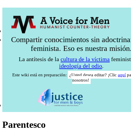
Compartir conocimientos sin adoctrin
feminista. Eso es nuestra misión
La antítesis de la
cultura de la víctima
feminist
ideología del odio
.
Este wiki está en preparación:
¿Usted desea editar? ¡Clic
aquí
pa
nosotros!
Parentesco