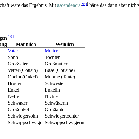
[
wp
]
schaft wäre das Ergebnis. Mit
ascendencia
hätte das dann aber nicht
[10]
gen
ung
Männlich
Weiblich
Vater
Mutter
Sohn
Tochter
Großvater
Großmutter
Vetter (Cousin)
Base (Cousine)
Oheim (Onkel)
Muhme (Tante)
Bruder
Schwester
Enkel
Enkelin
Neffe
Nichte
Schwager
Schwägerin
Großonkel
Großtante
Schwiegersohn
Schwiegertochter
Schwippschwager
Schwippschwägerin