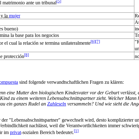
[5]
el matrimonio ante un tribunal
y la
mujer
Re
Au
es bueno)
in
imina la base para los negocios
Tr
[6]
[7]
"R
 el cual la relación se termina unilateralmente
un
[8]
de protección
no
compuesta
sind folgende verwandtschaftlichen Fragen zu klären:
 wenn eine Mutter den biologischen Kindesvater vor der Geburt verlässt
Kind zu einem weiteren Lebensabschnittspartner zieht. Welcher Mann 
rau ein ganzes Rudel an
Zahleseln
versammeln? Und wie sieht die Angel
 der "Lebensabschnittspartner" gewechselt wird, desto komplizierter un
erbindlichkeit nachlässt, weil die Verantwortlichkeiten immer schwierig
[1]
kür im
privat
-sozialen Bereich bedeutet.