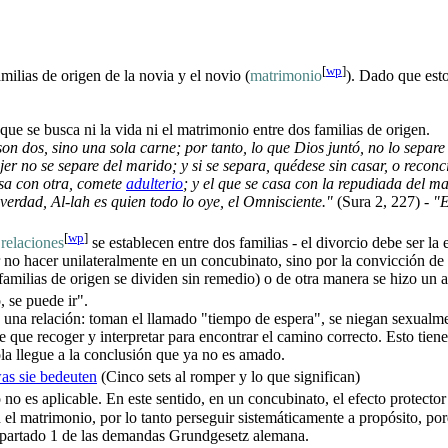
[
wp
]
milias de origen de la novia y el novio (
matrimonio
). Dado que esto
e se busca ni la vida ni el matrimonio entre dos familias de origen.
on dos, sino una sola carne; por tanto, lo que Dios juntó, no lo separe
r no se separe del marido; y si se separa, quédese sin casar, o recon
asa con otra, comete
adulterio
; y el que se casa con la repudiada del m
 verdad, Al-lah es quien todo lo oye, el Omnisciente."
(Sura 2, 227) -
"E
[
wp
]
s
relaciones
se establecen entre dos familias - el divorcio debe ser la
no hacer unilateralmente en un concubinato, sino por la convicción de 
familias de origen se dividen sin remedio) o de otra manera se hizo un 
 se puede ir".
una relación: toman el llamado "tiempo de espera", se niegan sexualme
e que recoger y interpretar para encontrar el camino correcto. Esto tie
la llegue a la conclusión que ya no es amado.
as sie bedeuten
(Cinco sets al romper y lo que significan)
o no es aplicable. En este sentido, en un concubinato, el efecto protecto
l matrimonio, por lo tanto perseguir sistemáticamente a propósito, por
6, apartado 1 de las demandas Grundgesetz alemana.