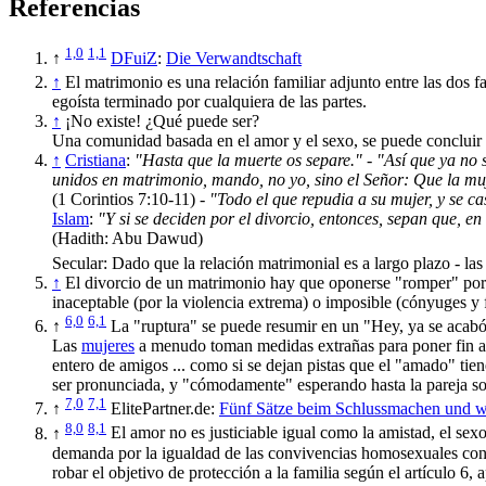
Referencias
1,0
1,1
↑
DFuiZ
:
Die Verwandtschaft
↑
El matrimonio es una relación familiar adjunto entre las dos fa
egoísta terminado por cualquiera de las partes.
↑
¡No existe! ¿Qué puede ser?
Una comunidad basada en el amor y el sexo, se puede concluir qu
↑
Cristiana
:
"Hasta que la muerte os separe."
-
"Así que ya no s
unidos en matrimonio, mando, no yo, sino el Señor: Que la muje
(1 Corintios 7:10-11) -
"Todo el que repudia a su mujer, y se c
Islam
:
"Y si se deciden por el divorcio, entonces, sepan que, en
(Hadith: Abu Dawud)
Secular: Dado que la relación matrimonial es a largo plazo - la
↑
El divorcio de un matrimonio hay que oponerse "romper" por 
inaceptable (por la violencia extrema) o imposible (cónyuges y 
6,0
6,1
↑
La "ruptura" se puede resumir en un "Hey, ya se acabó,
Las
mujeres
a menudo toman medidas extrañas para poner fin a 
entero de amigos ... como si se dejan pistas que el "amado" tien
ser pronunciada, y "cómodamente" esperando hasta la pareja so
7,0
7,1
↑
ElitePartner.de:
Fünf Sätze beim Schlussmachen und w
8,0
8,1
↑
El amor no es justiciable igual como la amistad, el sex
demanda por la igualdad de las convivencias homosexuales con e
robar el objetivo de protección a la familia según el artículo 