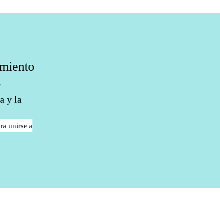
amiento
.
a y la
ra unirse a