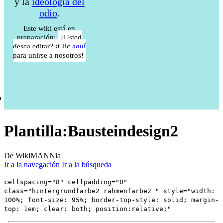
y la
ideología del
odio
.
Este wiki está en
preparación:
¿Usted
desea editar? ¡Clic
aquí
para unirse a nosotros!
Plantilla
:
Bausteindesign2
De WikiMANNia
Ir a la navegación
Ir a la búsqueda
cellspacing="8" cellpadding="0"
class="hintergrundfarbe2 rahmenfarbe2 " style="width:
100%; font-size: 95%; border-top-style: solid; margin-
top: 1em; clear: both; position:relative;"