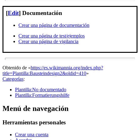
[
Edit
]
Documentación
Crear una página de documentación
Crear una página de test/ejemplos
Crear una página de vigilancia
Obtenido de «
https://es.wikimannia.org/index.php?
title=Plantilla:Bausteindesign2&oldid=410
»
Categorías
:
Plantilla:No documentado
Plantilla:Formatierungshilfe
Menú de navegación
Herramientas personales
Crear una cuenta